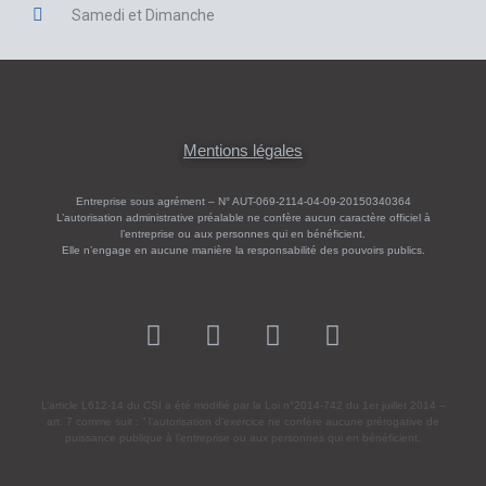
Samedi et Dimanche
Mentions légales
Entreprise sous agrément – N° AUT-069-2114-04-09-20150340364
L’autorisation administrative préalable ne confère aucun caractère officiel à
l’entreprise ou aux personnes qui en bénéficient.
Elle n’engage en aucune manière la responsabilité des pouvoirs publics.
L’article L612-14 du CSI a été modifié par la Loi n°2014-742 du 1er juillet 2014 –
art. 7 comme suit : ” l’autorisation d’exercice ne confère aucune prérogative de
puissance publique à l’entreprise ou aux personnes qui en bénéficient.