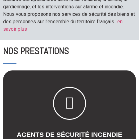
gardiennage, et les interventions sur alarme et incendie.
Nous vous proposons nos services de sécurité des biens et
des personnes sur l’ensemble du territoire français…
en
savoir plus
NOS PRESTATIONS
en savoir plus
ces derniers.
un établissement exigeant l'intervention de
sont chargés de la prévention incendie dans
AGENTS DE SÉCURITÉ INCENDIE
Nos agents de sécurité incendie certifiés